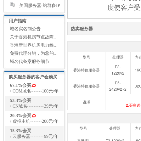
度使客户受
美国服务器·站群多IP
用户指南
热卖服务器
域名实名制公告
关于香港机房节点故障...
香港新世界机房电力维...
免费代理分销，为您的...
型号
处理器
内
域名代备案服务细节
E3-
香港特价服务器
16
1220v2
购买服务器的客户会购买
E5-
67.1%会买
香港特价服务器
32
2420v2×2
COM域名
100元/年
53.3%会买
说明
2.买多
CN域名
39元/年
20.3%会买
虚拟主机
200元/年
型号
处理器
内
15.3%会买
云服务器
99元/年
香港I型
E3-1220v2
8G